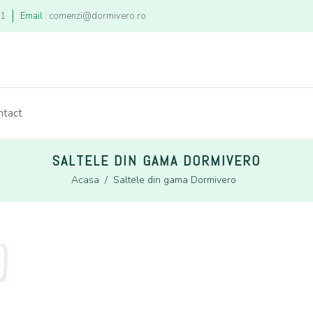
21
Email :
comenzi@dormivero.ro
ntact
SALTELE DIN GAMA DORMIVERO
Acasa
/
Saltele din gama Dormivero