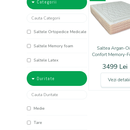
Categorii
5000-6000
90x200
100x190
Saltele Ortopedice Medicale
100x200
Saltele Memory foam
Saltea Argan-Oi
Confort Memory-
120x190
Saltele Latex
3499 Lei
120x200
Saltele Arcuri individuale
Duritate
Vezi detali
125x190
Saltele Cocos
125x200
Saltele Copii
Medie
140x190
Saltele Americane
Tare
140x200