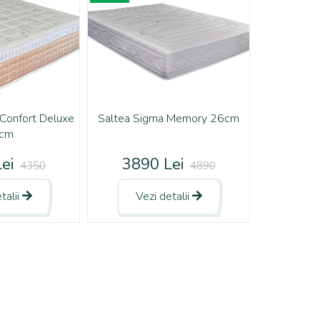
 Confort Deluxe
Saltea Sigma Memory 26cm
cm
ei
3890 Lei
4350
4890
talii
Vezi detalii