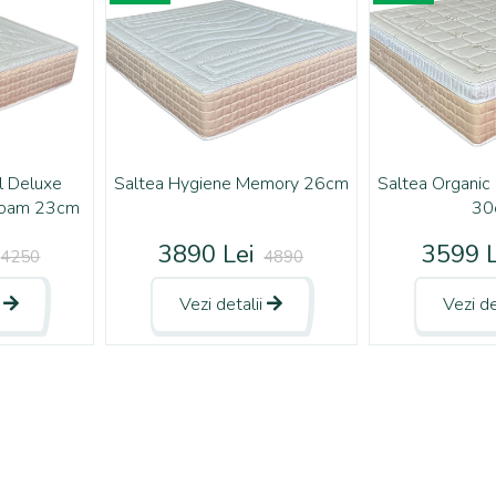
l Deluxe
Saltea Hygiene Memory 26cm
Saltea Organic
Foam 23cm
30
3890 Lei
3599 L
4250
4890
i
Vezi detalii
Vezi de