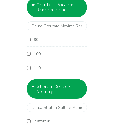
18
Greutate Maxima
27 cm
Recomandata
28 cm
29 cm
90
30 cm
100
32 cm
110
120
Straturi Saltele
Memory
130
2 straturi