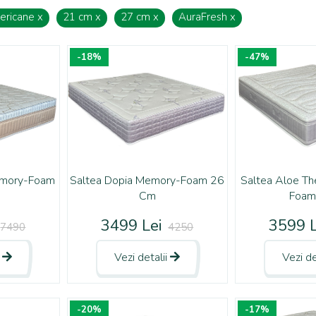
ericane
x
21 cm
x
27 cm
x
AuraFresh
x
-18%
-47%
emory-Foam
Saltea Dopia Memory-Foam 26
Saltea Aloe T
Cm
Foam
3499 Lei
3599 L
7490
4250
i
Vezi detalii
Vezi de
-20%
-17%