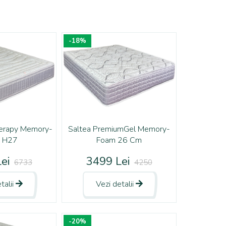
-18%
herapy Memory-
Saltea PremiumGel Memory-
 H27
Foam 26 Cm
ei
3499 Lei
6733
4250
talii
Vezi detalii
-20%