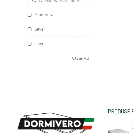
Aloe Vera
Silver
Linen
Soya Argentum
Clear All
Cottone
Organic Cottone
Hemp (Canepa)
PRODUSE 
Casmir
Jacquard