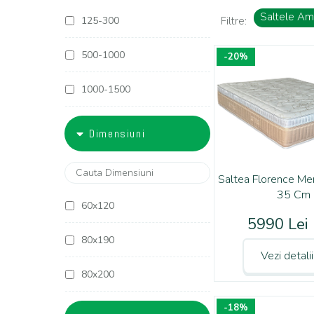
Saltele Am
125-300
Filtre:
500-1000
-20%
1000-1500
1500-1800
Dimensiuni
1800-2000
Saltea Florence M
2000-2500
35 Cm
60x120
5990 Lei
2500-3000
80x190
Vezi detali
3000-4000
80x200
4000-5000
-18%
90x190