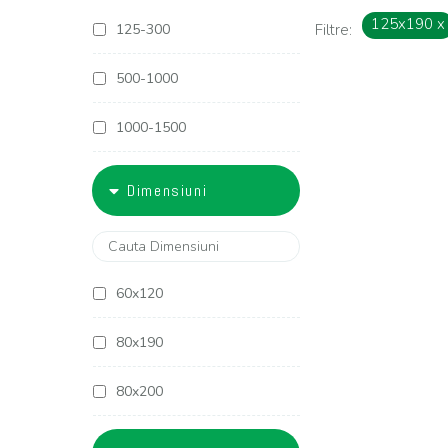
125x190
x
125-300
Filtre:
500-1000
1000-1500
1500-1800
Dimensiuni
1800-2000
2000-2500
60x120
2500-3000
80x190
3000-4000
80x200
4000-5000
90x190