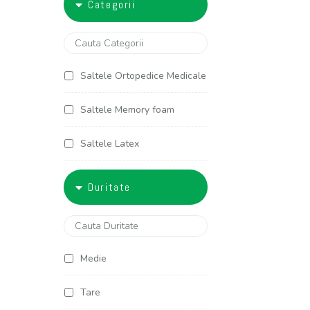
Categorii
5000-6000
90x200
100x190
Saltele Ortopedice Medicale
100x200
Saltele Memory foam
120x190
Saltele Latex
120x200
Saltele Arcuri individuale
Duritate
125x190
Saltele Cocos
125x200
Saltele Copii
Medie
140x190
Saltele Americane
Tare
140x200