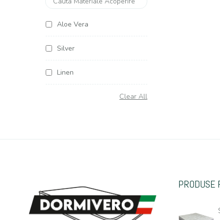
Aloe Vera
Silver
Linen
Soya Argentum
Clear All
Cottone
Organic Cottone
Hemp (Canepa)
PRODUSE 
Casmir
Jacquard