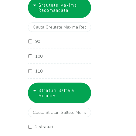
18
Greutate Maxima
27 cm
Recomandata
28 cm
29 cm
90
30 cm
100
32 cm
110
120
Straturi Saltele
Memory
130
2 straturi