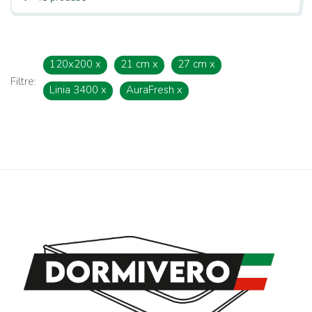
120x200
x
21 cm
x
27 cm
x
Filtre:
Linia 3400
x
AuraFresh
x