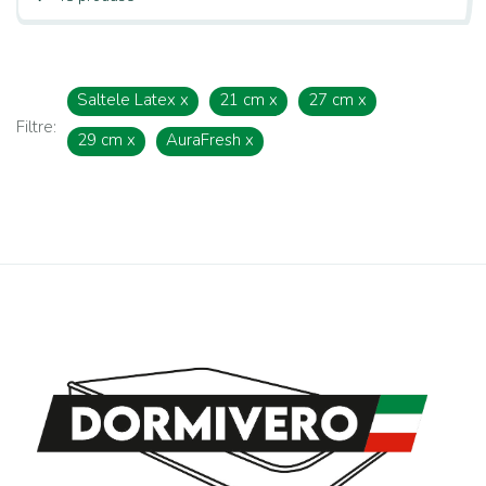
Saltele Latex
x
21 cm
x
27 cm
x
Filtre:
29 cm
x
AuraFresh
x