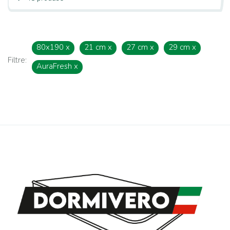
80x190
x
21 cm
x
27 cm
x
29 cm
x
Filtre:
AuraFresh
x