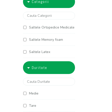
Categorii
5000-6000
90x200
100x190
Saltele Ortopedice Medicale
100x200
Saltele Memory foam
120x190
Saltele Latex
120x200
Saltele Arcuri individuale
Duritate
125x190
Saltele Cocos
125x200
Saltele Copii
Medie
140x190
Saltele Americane
Tare
140x200