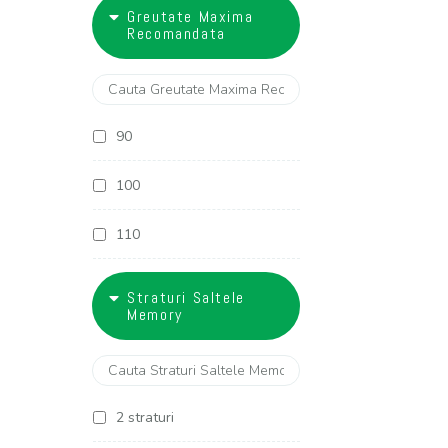
18
Greutate Maxima
27 cm
Recomandata
28 cm
29 cm
90
30 cm
100
32 cm
110
120
Straturi Saltele
Memory
130
2 straturi