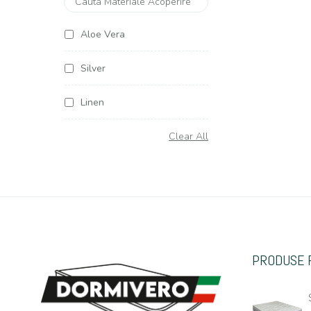
Aloe Vera
Silver
Linen
Soya Argentum
Clear All
Cottone
Organic Cottone
Hemp (Canepa)
PRODUSE 
Casmir
Jacquard