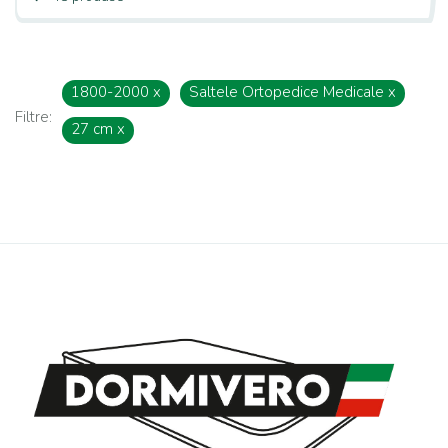
1800-2000
x
Saltele Ortopedice Medicale
x
Filtre:
27 cm
x